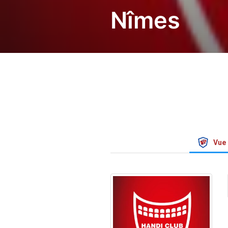
Nîmes
Vue