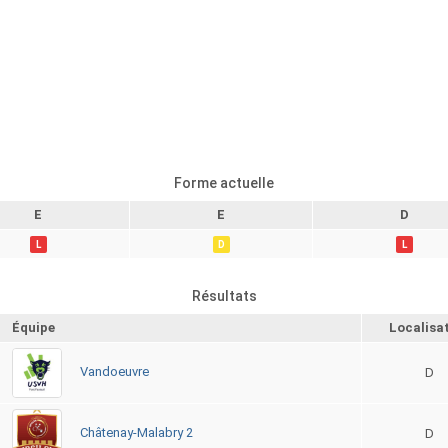
Forme actuelle
E
E
D
L
D
L
Résultats
Équipe
Localisa
Vandoeuvre
D
Châtenay-Malabry 2
D