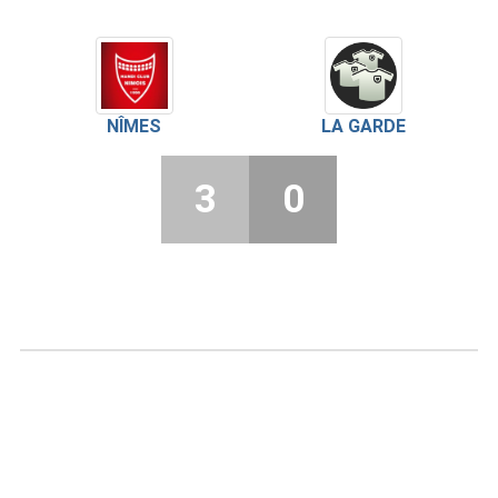
NÎMES
LA GARDE
3
0