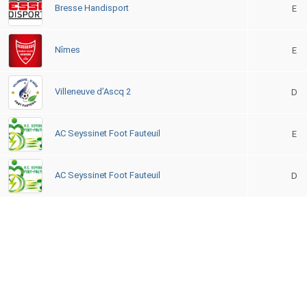
Bresse Handisport
E
Nîmes
E
Villeneuve d’Ascq 2
D
AC Seyssinet Foot Fauteuil
E
AC Seyssinet Foot Fauteuil
D