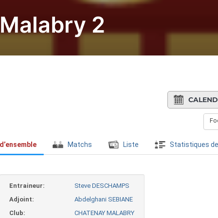
Malabry 2
CALEND
Foo
 d’ensemble
Matchs
Liste
Statistiques de
Entraineur:
Steve DESCHAMPS
Adjoint:
Abdelghani SEBIANE
Club:
CHATENAY MALABRY