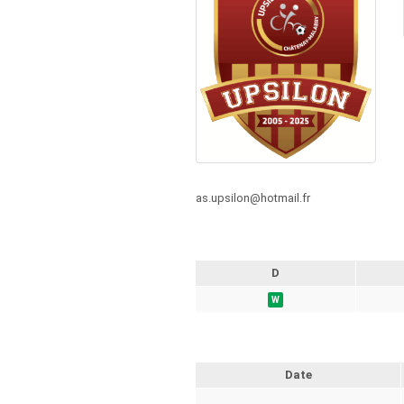
as.upsilon@hotmail.fr
D
W
Date