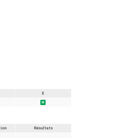
E
W
tion
Résultats