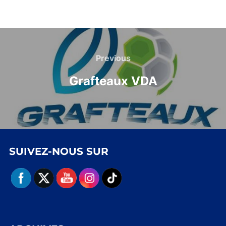
Navigation
de
Previous
Previous
l’article
Grafteaux VDA
SUIVEZ-NOUS SUR