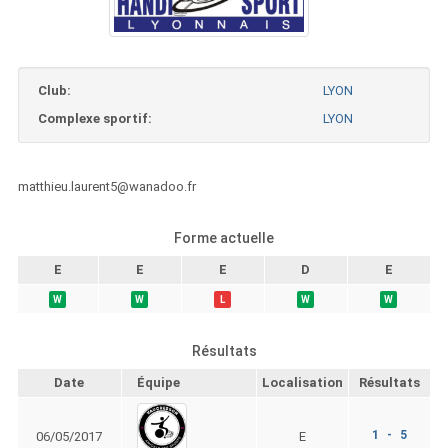
Club:
LYON
Complexe sportif:
LYON
matthieu.laurent5@wanadoo.fr
Forme actuelle
E
E
E
D
E
W
W
L
W
W
Résultats
Date
Équipe
Localisation
Résultats
1 - 5
06/05/2017
E