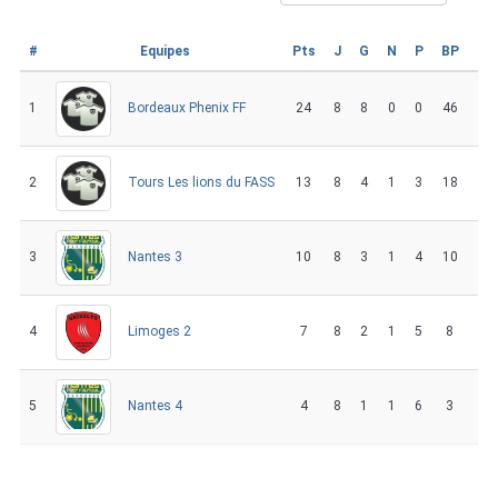
#
Equipes
Pts
J
G
N
P
BP
BC
1
24
8
8
0
0
46
2
Bordeaux Phenix FF
2
13
8
4
1
3
18
10
Tours Les lions du FASS
3
10
8
3
1
4
10
21
Nantes 3
4
7
8
2
1
5
8
21
Limoges 2
5
4
8
1
1
6
3
31
Nantes 4