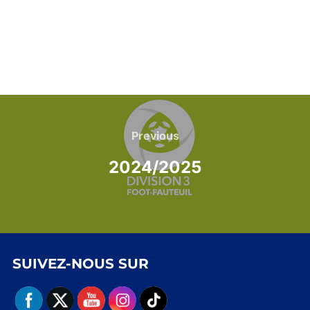
Navigation
de
Previous
Previous
l’article
2024/2025
SUIVEZ-NOUS SUR