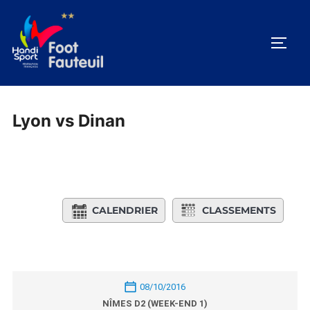
Aller
au
PERM
contenu
Lyon vs Dinan
CALENDRIER
CLASSEMENTS
08/10/2016
NÎMES D2 (WEEK-END 1)