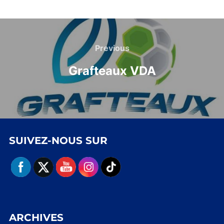
Navigation
de
Previous
Previous
l’article
Grafteaux VDA
SUIVEZ-NOUS SUR
ARCHIVES