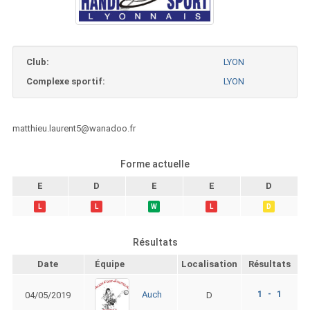
Club:
LYON
Complexe sportif:
LYON
matthieu.laurent5@wanadoo.fr
Forme actuelle
E
D
E
E
D
L
L
W
L
D
Résultats
Date
Équipe
Localisation
Résultats
1 - 1
Auch
04/05/2019
D