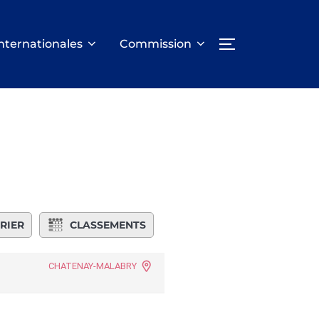
nternationales
Commission
PERMUTER LA
RIER
CLASSEMENTS
CHATENAY-MALABRY