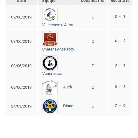
Date
Équipe
Localisation
Résultats
3 - 1
09/06/2019
D
Villeneuve d’Ascq
4 - 2
08/06/2019
D
Châtenay-Malabry
3 - 1
08/06/2019
D
Vaucresson
0 - 3
Auch
08/06/2019
D
7 - 0
Dinan
24/03/2019
D