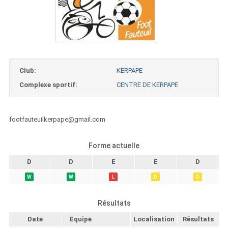
Club:
KERPAPE
Complexe sportif:
CENTRE DE KERPAPE
footfauteuilkerpape@gmail.com
Forme actuelle
D
D
E
E
D
W
W
L
D
D
Résultats
Date
Équipe
Localisation
Résultats