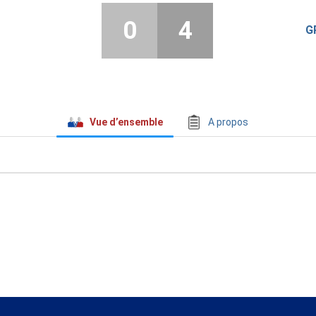
0
4
G
Vue d’ensemble
A propos