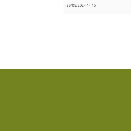
29/05/2024 14:15
Navigation
de
l’article