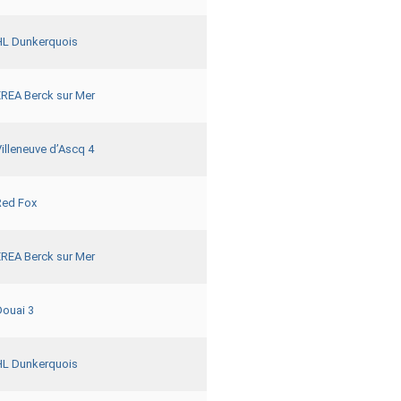
HL Dunkerquois
EREA Berck sur Mer
illeneuve d’Ascq 4
Red Fox
EREA Berck sur Mer
Douai 3
HL Dunkerquois