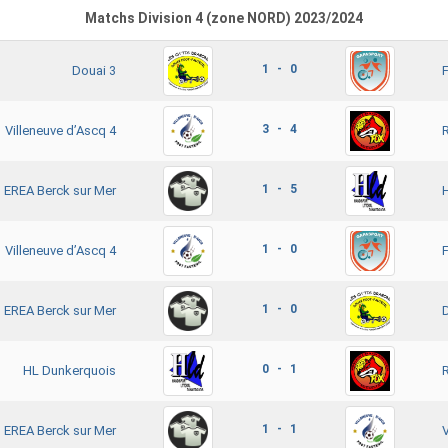
Matchs Division 4 (zone NORD) 2023/2024
1 - 0
Douai 3
3 - 4
Villeneuve d’Ascq 4
1 - 5
EREA Berck sur Mer
1 - 0
Villeneuve d’Ascq 4
1 - 0
EREA Berck sur Mer
0 - 1
HL Dunkerquois
1 - 1
EREA Berck sur Mer
V