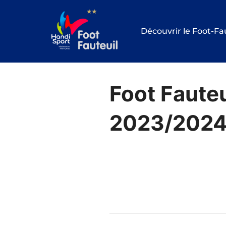
Aller
au
Découvrir le Foot-Fa
contenu
Foot Fauteu
2023/202