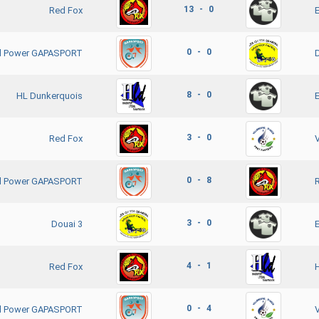
13 - 0
Red Fox
0 - 0
ll Power GAPASPORT
8 - 0
HL Dunkerquois
3 - 0
Red Fox
V
0 - 8
ll Power GAPASPORT
3 - 0
Douai 3
4 - 1
Red Fox
0 - 4
ll Power GAPASPORT
V