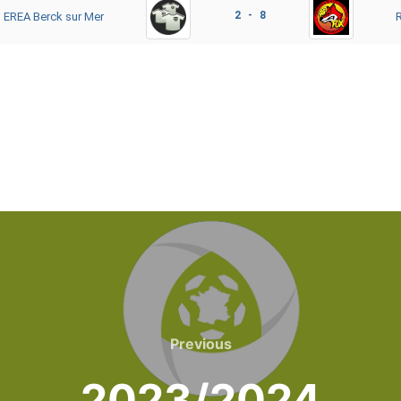
2 - 8
EREA Berck sur Mer
Previous
Previous
2023/2024