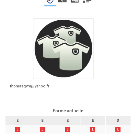
thomasgyre@yahoo.fr
Forme actuelle
E
E
E
E
D
L
L
L
L
L