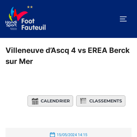
Aller
au
PERM
contenu
Villeneuve d’Ascq 4 vs EREA Berck
sur Mer
CALENDRIER
CLASSEMENTS
15/05/2024 14:15