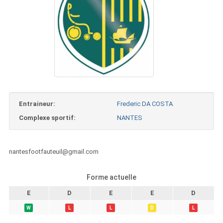
Entraineur:
Frederic DA COSTA
Complexe sportif:
NANTES
nantesfootfauteuil@gmail.com
Forme actuelle
E
D
E
E
D
W
L
L
D
L