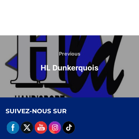
Navigation
de
Previous
Previous
l’article
HL Dunkerquois
SUIVEZ-NOUS SUR