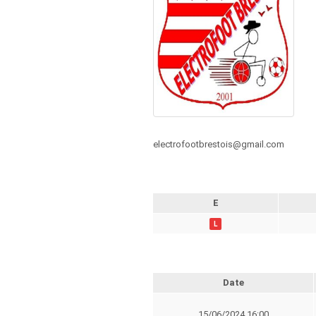
electrofootbrestois@gmail.com
E
L
Date
15/06/2024 16:00