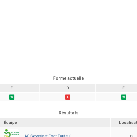
Forme actuelle
E
D
E
W
L
W
Résultats
Équipe
Localisa
AC Seyssinet Foot Fauteuil
D