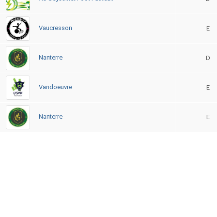
Vaucresson
E
Nanterre
D
Vandoeuvre
E
Nanterre
E