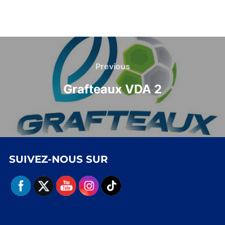
Navigation
de
Previous
Previous
l’article
Grafteaux VDA 2
SUIVEZ-NOUS SUR