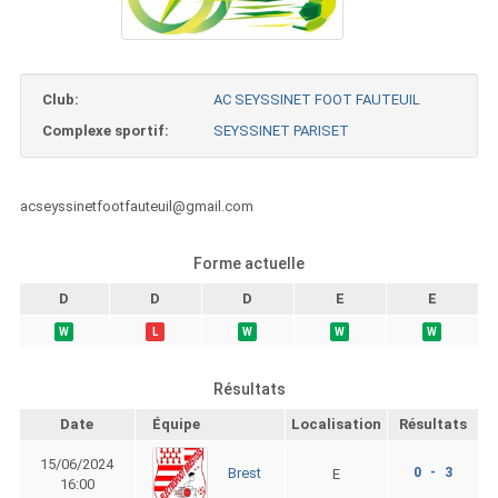
Club:
AC SEYSSINET FOOT FAUTEUIL
Complexe sportif:
SEYSSINET PARISET
acseyssinetfootfauteuil@gmail.com
Forme actuelle
D
D
D
E
E
W
L
W
W
W
Résultats
Date
Équipe
Localisation
Résultats
15/06/2024
0 - 3
Brest
E
16:00