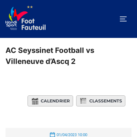
Aller
au
PERM
contenu
AC Seyssinet Football vs
Villeneuve d’Ascq 2
CALENDRIER
CLASSEMENTS
01/04/2023 10:00