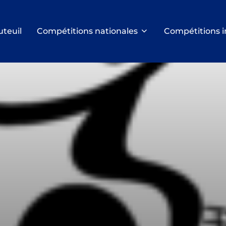
uteuil
Compétitions nationales
Compétitions i