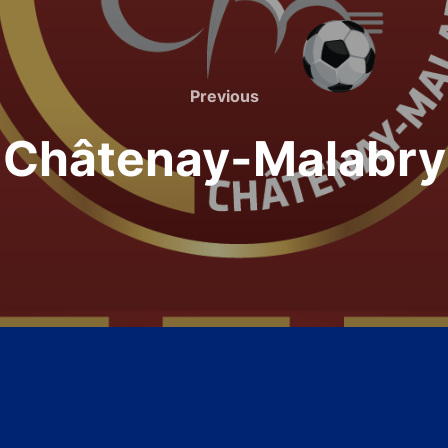
Previous
Previous
Châtenay-Malabry