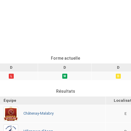
Forme actuelle
D
D
D
L
W
D
Résultats
Équipe
Localisa
Châtenay-Malabry
E