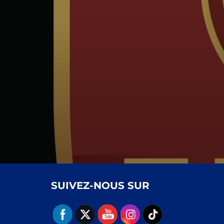
de
l’article
SUIVEZ-NOUS SUR