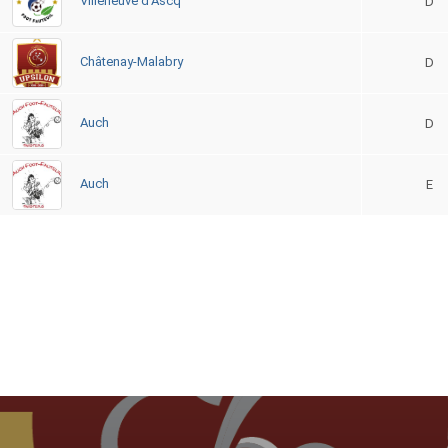
Villeneuve d’Ascq
D
Châtenay-Malabry
D
Auch
D
Auch
E