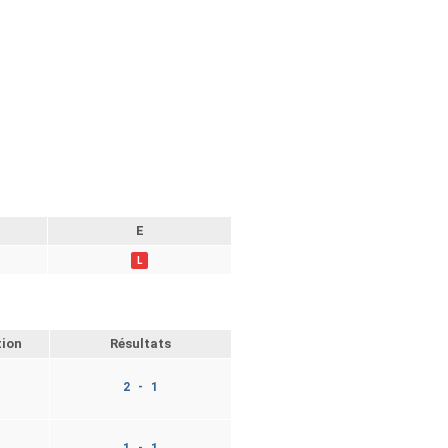
E
L
tion
Résultats
2 - 1
1 - 1