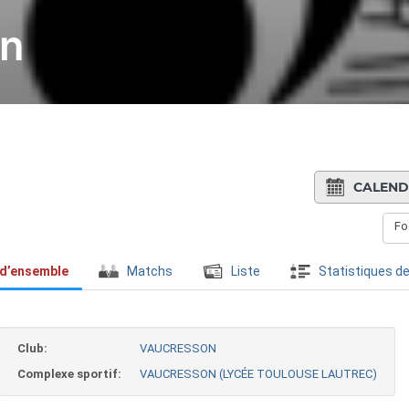
on
CALEND
Fo
 d’ensemble
Matchs
Liste
Statistiques de
Club:
VAUCRESSON
Complexe sportif:
VAUCRESSON (LYCÉE TOULOUSE LAUTREC)