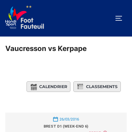
Aller
au
PERM
contenu
Vaucresson vs Kerpape
CALENDRIER
CLASSEMENTS
26/03/2016
BREST D1 (WEEK-END 6)