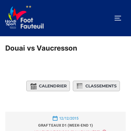
Aller
au
PERM
contenu
Douai vs Vaucresson
CALENDRIER
CLASSEMENTS
12/12/2015
GRAFTEAUX D1 (WEEK-END 1)