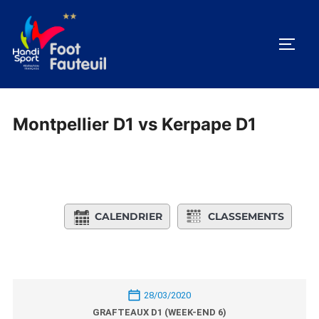
Aller
au
PERM
contenu
Montpellier D1 vs Kerpape D1
CALENDRIER
CLASSEMENTS
28/03/2020
GRAFTEAUX D1 (WEEK-END 6)