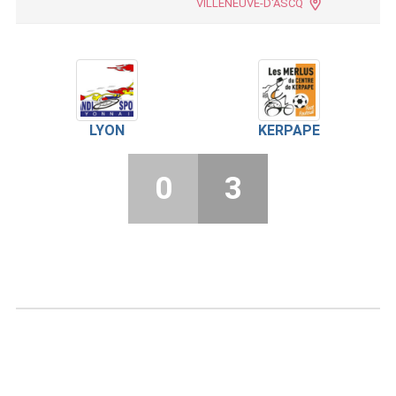
VILLENEUVE-D'ASCQ
LYON
KERPAPE
0
3