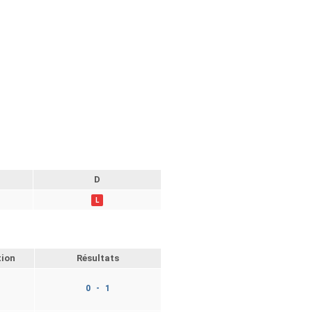
D
L
tion
Résultats
0 - 1