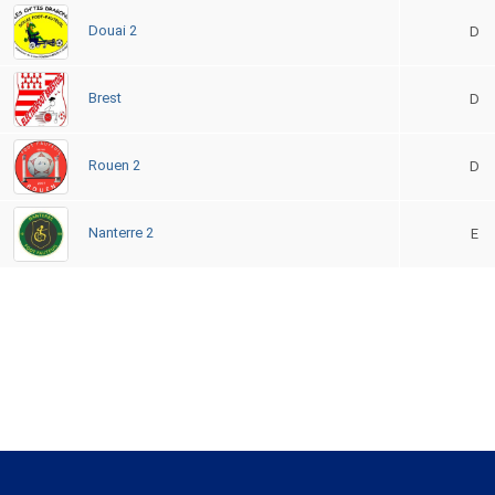
Douai 2
D
Brest
D
Rouen 2
D
Nanterre 2
E