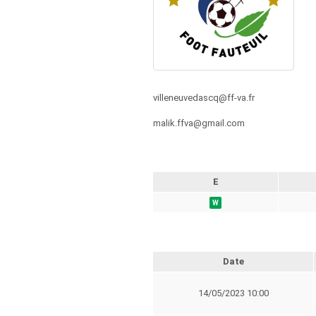
villeneuvedascq@ff-va.fr
malik.ffva@gmail.com
E
W
Date
14/05/2023 10:00