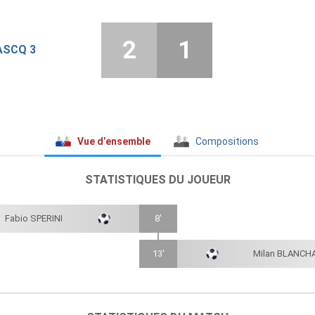
2
1
ASCQ 3
Vue d’ensemble
Compositions
STATISTIQUES DU JOUEUR
Fabio SPERINI
8'
13'
Milan BLANCH