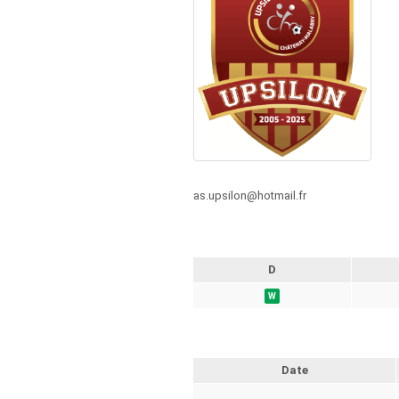
as.upsilon@hotmail.fr
D
W
Date