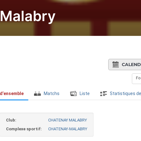
Malabry
CALEND
Fo
 d’ensemble
Matchs
Liste
Statistiques de
Club:
CHATENAY MALABRY
Complexe sportif:
CHATENAY-MALABRY