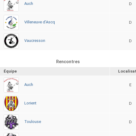
Auch
D
Villeneuve d’Ascq
D
Vaucresson
D
Rencontres
Équipe
Localisa
Auch
E
Lorient
D
Toulouse
D