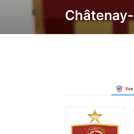
Châtenay-
Vue