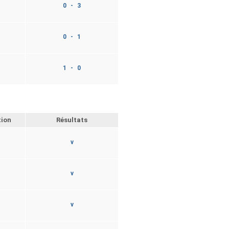
0 - 3
0 - 1
1 - 0
tion
Résultats
v
v
v