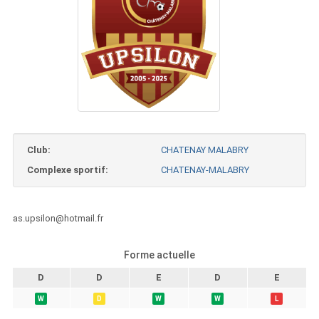
Club:
CHATENAY MALABRY
Complexe sportif:
CHATENAY-MALABRY
as.upsilon@hotmail.fr
Forme actuelle
D
D
E
D
E
W
D
W
W
L