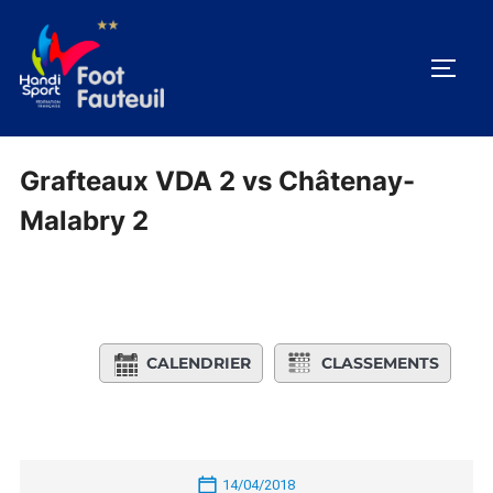
Aller
au
PERM
contenu
Grafteaux VDA 2 vs Châtenay-
Malabry 2
CALENDRIER
CLASSEMENTS
14/04/2018