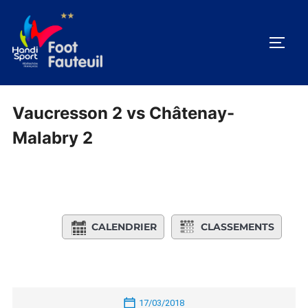
Aller
au
PERM
contenu
Vaucresson 2 vs Châtenay-
Malabry 2
CALENDRIER
CLASSEMENTS
17/03/2018