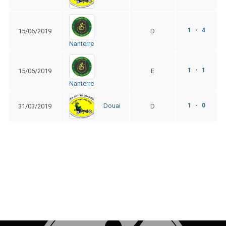
1 - 4
15/06/2019
D
Nanterre
1 - 1
15/06/2019
E
Nanterre
1 - 0
Douai
31/03/2019
D