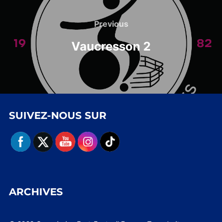
Navigation
de
Previous
Previous
l’article
Vaucresson 2
SUIVEZ-NOUS SUR
ARCHIVES