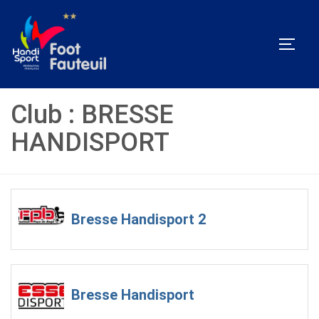
Aller
au
PERM
contenu
Club :
BRESSE
HANDISPORT
Bresse Handisport 2
Bresse Handisport