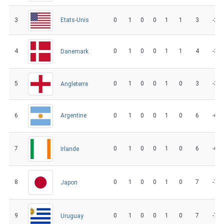
3
0
1
0
0
1
1
3
-2
Etats-Unis
4
0
1
0
0
1
1
4
-3
Danemark
5
0
1
0
0
1
0
3
-3
Angleterre
6
0
1
0
0
1
0
6
-6
Argentine
7
0
1
0
0
1
0
6
-6
Irlande
8
0
1
0
0
1
0
7
-7
Japon
9
0
1
0
0
1
0
7
-7
Uruguay