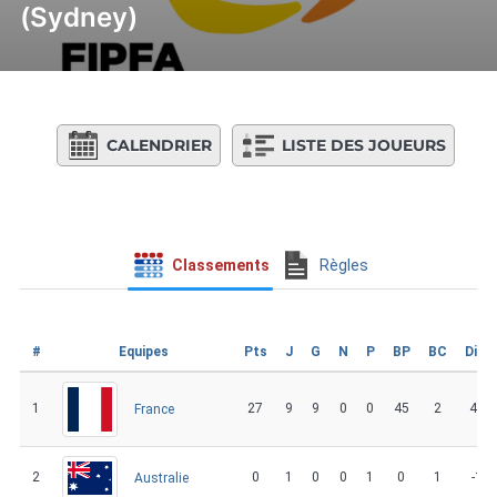
(Sydney)
CALENDRIER
LISTE DES JOUEURS
Classements
Règles
#
Equipes
Pts
J
G
N
P
BP
BC
Diff
1
27
9
9
0
0
45
2
43
France
2
0
1
0
0
1
0
1
-1
Australie