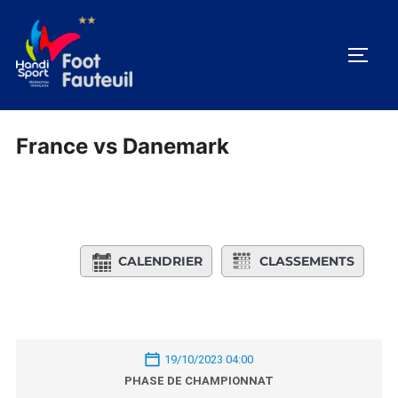
Aller
au
PERM
contenu
France vs Danemark
CALENDRIER
CLASSEMENTS
19/10/2023 04:00
PHASE DE CHAMPIONNAT