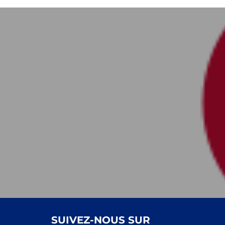
Navigation
de
l’article
SUIVEZ-NOUS SUR