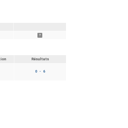
?
tion
Résultats
0 - 6