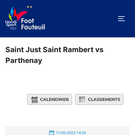
Aller
au
PERM
contenu
Saint Just Saint Rambert vs
Parthenay
CALENDRIER
CLASSEMENTS
11/02/2023 14:30