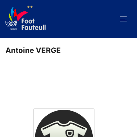
Aller
au
PERM
contenu
Antoine VERGE