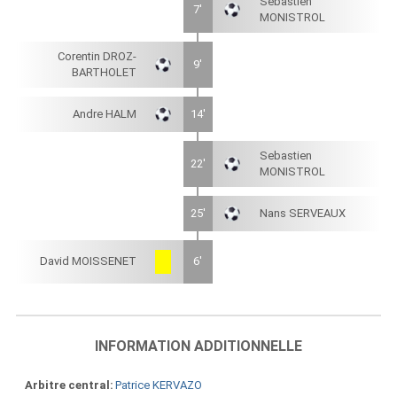
Sebastien
7'
MONISTROL
Corentin DROZ-
9'
BARTHOLET
Andre HALM
14'
Sebastien
22'
MONISTROL
25'
Nans SERVEAUX
David MOISSENET
6'
INFORMATION ADDITIONNELLE
Arbitre central
Patrice KERVAZO