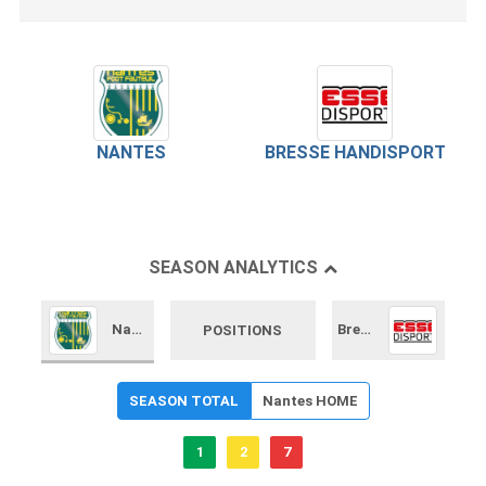
NANTES
BRESSE HANDISPORT
SEASON ANALYTICS
Nantes
Bresse Handisport
POSITIONS
SEASON TOTAL
Nantes HOME
1
2
7