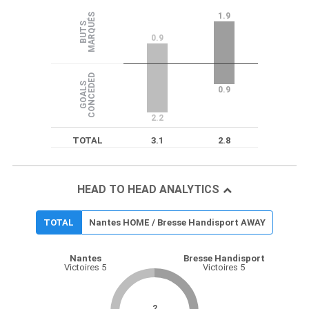
1.9
S
B
U
T
S
M
A
R
Q
U
É
0.9
D
G
O
A
L
S
C
O
N
C
E
D
E
0.9
2.2
TOTAL
3.1
2.8
HEAD TO HEAD ANALYTICS
TOTAL
Nantes HOME / Bresse Handisport AWAY
Nantes
Bresse Handisport
Victoires 5
Victoires 5
2