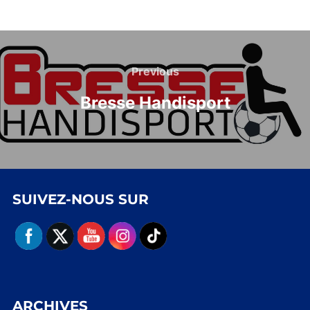
Navigation
de
Previous
Previous
l’article
Bresse Handisport
SUIVEZ-NOUS SUR
ARCHIVES