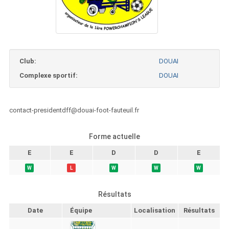
Club:
DOUAI
Complexe sportif:
DOUAI
contact-presidentdff@douai-foot-fauteuil.fr
Forme actuelle
E
E
D
D
E
W
L
W
W
W
Résultats
Date
Équipe
Localisation
Résultats