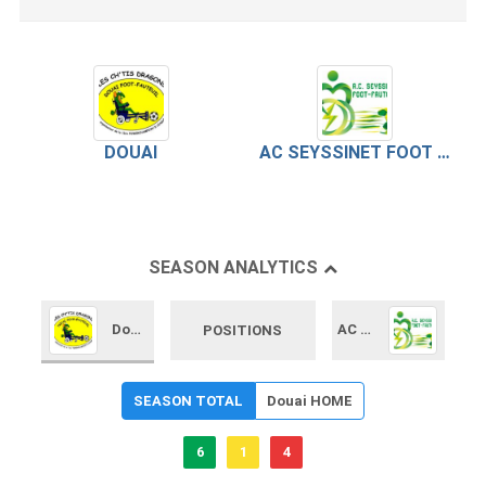
DOUAI
AC SEYSSINET FOOT FAUTEUIL
SEASON ANALYTICS
Douai
AC Seyssinet Foot Fauteuil
POSITIONS
SEASON TOTAL
Douai HOME
6
1
4