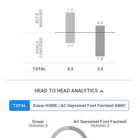
1.5
S
B
U
T
S
M
A
R
Q
U
É
0.5
D
G
O
A
L
S
C
O
N
C
E
D
E
0.8
1.8
TOTAL
2.3
2.3
HEAD TO HEAD ANALYTICS
TOTAL
Douai HOME / AC Seyssinet Foot Fauteuil AWAY
Douai
AC Seyssinet Foot Fauteuil
Victoires 5
Victoires 2