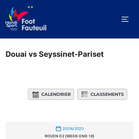
Aller
au
PERM
contenu
Douai vs Seyssinet-Pariset
CALENDRIER
CLASSEMENTS
20/06/2020
ROUEN D2 (WEEK-END 10)