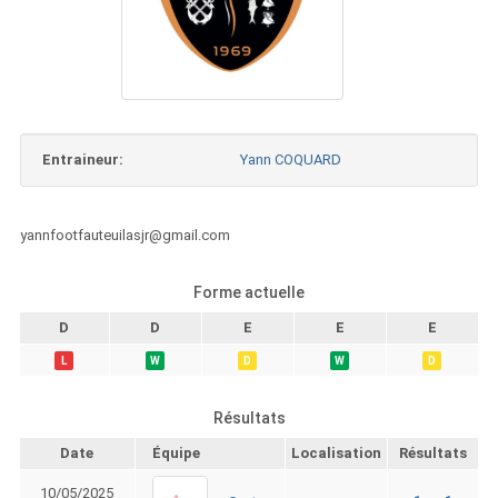
Entraineur:
Yann COQUARD
yannfootfauteuilasjr@gmail.com
Forme actuelle
D
D
E
E
E
L
W
D
W
D
Résultats
Date
Équipe
Localisation
Résultats
10/05/2025