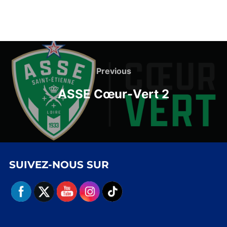
Navigation
de
Previous
Previous
l’article
ASSE Cœur-Vert 2
SUIVEZ-NOUS SUR