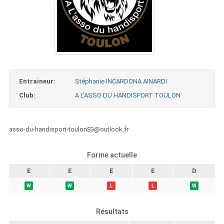
Entraineur:
Stéphanie INCARDONA AINARDI
Club:
A L'ASSO DU HANDISPORT TOULON
asso-du-handisport-toulon83@outlook.fr
Forme actuelle
E
E
E
E
D
W
W
L
L
W
Résultats