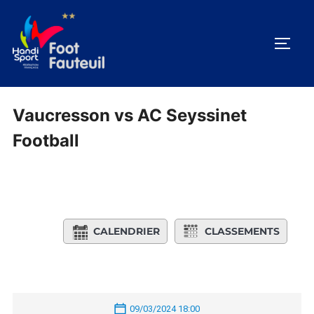
Aller
au
PERM
contenu
Vaucresson vs AC Seyssinet
Football
CALENDRIER
CLASSEMENTS
09/03/2024 18:00