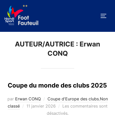
Aller
au
PERM
contenu
AUTEUR/AUTRICE :
Erwan
CONQ
Coupe du monde des clubs 2025
par
Erwan CONQ
Coupe d'Europe des clubs
,
Non
Publié
classé
11 janvier 2026
Les commentaires sont
le
désactivés.