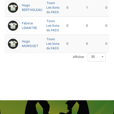
Tours
Hugo
Les lions
0
1
0
BERTHOLEAU
du FASS
Tours
Fabrice
Les lions
0
0
0
LEMAITRE
du FASS
Tours
Hugo
Les lions
0
0
0
MORISSET
du FASS
50
Afficher
Navigation