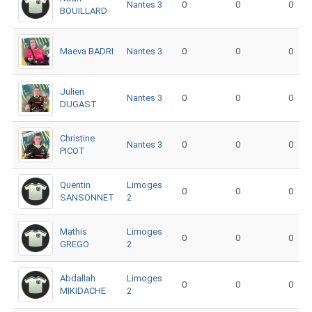
Nantes 3
0
0
0
BOUILLARD
Maeva BADRI
Nantes 3
0
0
0
Julien
Nantes 3
0
0
0
DUGAST
Christine
Nantes 3
0
0
0
PICOT
Quentin
Limoges
0
0
0
SANSONNET
2
Mathis
Limoges
0
0
0
GREGO
2
Abdallah
Limoges
0
0
0
MIKIDACHE
2