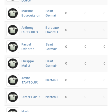
DUPUY
Maxime
Saint
0
0
0
Bourguignon
Germain
Anthony
Bordeaux
0
0
0
ESCOUBES
Phenix FF
Pascal
Saint
0
0
0
Deborde
Germain
Phillippe
Saint
0
0
0
Mallet
Germain
Amina
Nantes 3
0
0
0
TAMTOUIR
Olivier LOPEZ
Nantes 3
0
0
0
Noah