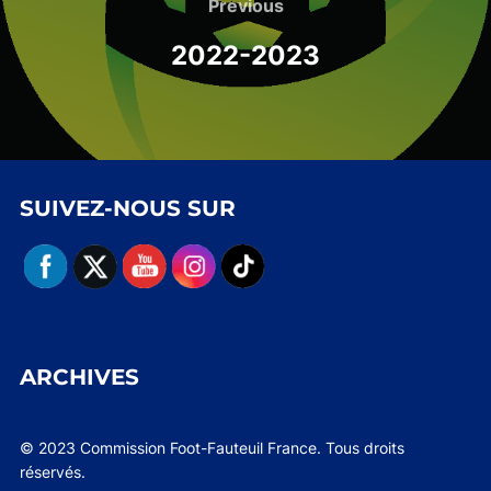
de
Previous
Previous
l’article
2022-2023
SUIVEZ-NOUS SUR
ARCHIVES
© 2023 Commission Foot-Fauteuil France. Tous droits
réservés.