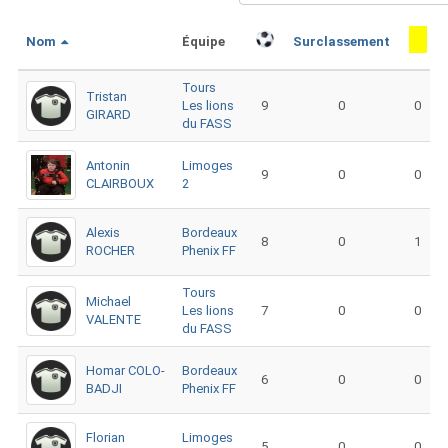
Nom
Équipe
Surclassement
Tours
Tristan
Les lions
9
0
0
GIRARD
du FASS
Antonin
Limoges
9
0
0
CLAIRBOUX
2
Alexis
Bordeaux
8
0
1
ROCHER
Phenix FF
Tours
Michael
Les lions
7
0
0
VALENTE
du FASS
Homar COLO-
Bordeaux
6
0
0
BADJI
Phenix FF
Florian
Limoges
5
0
0