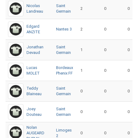
Nicolas
Saint
2
0
0
Landreau
Germain
Edgard
Nantes 3
2
0
0
ANZITE
Jonathan
Saint
1
0
0
Devaud
Germain
Lucas
Bordeaux
1
0
0
MOLET
Phenix FF
Teddy
Saint
0
0
0
Blaineau
Germain
Joey
Saint
0
0
0
Douteau
Germain
Nolan
Limoges
AUGEARD
0
0
0
2