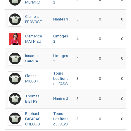
MENARD
2
Clement
Nantes 3
5
0
0
PROVOST
Clemence
Limoges
4
0
0
MATHIEU
2
Issame
Limoges
4
0
0
SAMBA
2
Tours
Florian
Les lions
3
0
0
MILLOT
du FASS
Thomas
Nantes 3
3
0
0
BIETRY
Raphael
Tours
PAPARAS-
Les lions
3
0
0
CHLOUS
du FASS