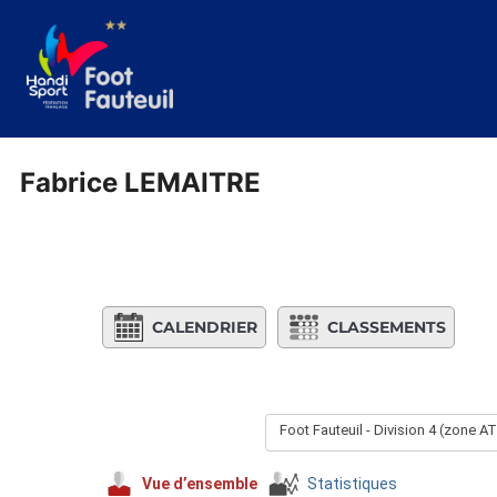
Aller
au
contenu
Fabrice LEMAITRE
CALENDRIER
CLASSEMENTS
Foot Fauteuil - Division 4 (zone 
Vue d’ensemble
Statistiques