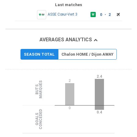
Last matches
ASSE Cœur-Vert 3
0 - 2
W
AVERAGES ANALYTICS
SEASON TOTAL
Chalon HOME / Dijon AWAY
2.4
2
S
B
U
T
S
M
A
R
Q
U
É
0
D
0.4
G
O
A
L
S
C
O
N
C
E
D
E