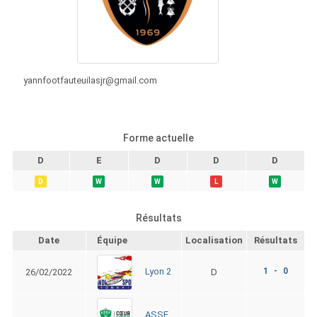
yannfootfauteuilasjr@gmail.com
Forme actuelle
D
E
D
D
D
D
W
W
L
W
Résultats
Date
Équipe
Localisation
Résultats
1 - 0
Lyon 2
26/02/2022
D
ASSE