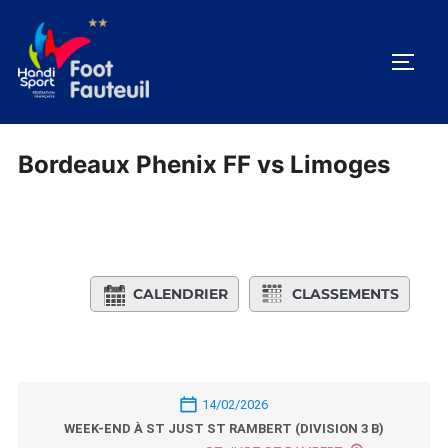
Aller
au
PERM
contenu
Bordeaux Phenix FF vs Limoges
CALENDRIER
CLASSEMENTS
14/02/2026
WEEK-END À ST JUST ST RAMBERT (DIVISION 3 B)